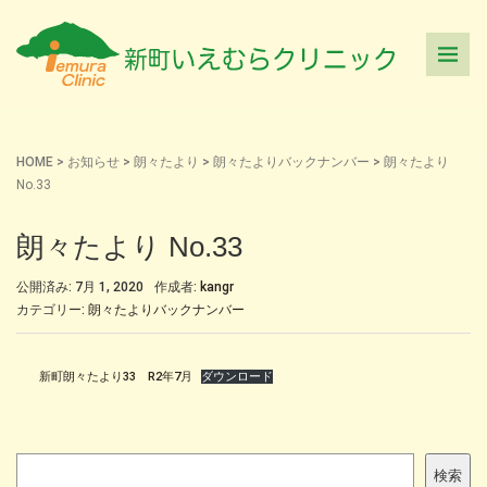
HOME
>
お知らせ
>
朗々たより
>
朗々たよりバックナンバー
>
朗々たより
No.33
朗々たより No.33
公開済み: 7月 1, 2020
作成者:
kangr
カテゴリー:
朗々たよりバックナンバー
新町朗々たより33 R2年7月
ダウンロード
検
検索